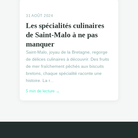
GASTRONOMIE LOCALE
GASTRONOMIE LOCALE
31 AOÛT 2024
Les spécialités culinaires
de Saint-Malo à ne pas
manquer
Saint-Malo, joyau de la Bretagne, regorge
de délices culinaires à découvrir. Des fruits
de mer fraîchement pêchés aux biscuits
bretons, chaque spécialité raconte une
histoire. La r...
5 min de lecture →