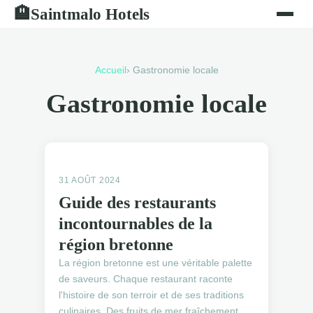
Saintmalo Hotels
🏨
Accueil
› Gastronomie locale
Gastronomie locale
GASTRONOMIE LOCALE
31 AOÛT 2024
Guide des restaurants
incontournables de la
région bretonne
La région bretonne est une véritable palette
de saveurs. Chaque restaurant raconte
l'histoire de son terroir et de ses traditions
culinaires. Des fruits de mer fraîchement