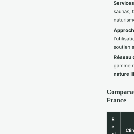
Service
saunas,
naturisme
Approch
l'utilisa
soutien 
Réseau d
gamme ré
nature l
Comparati
France
R
é
Cli