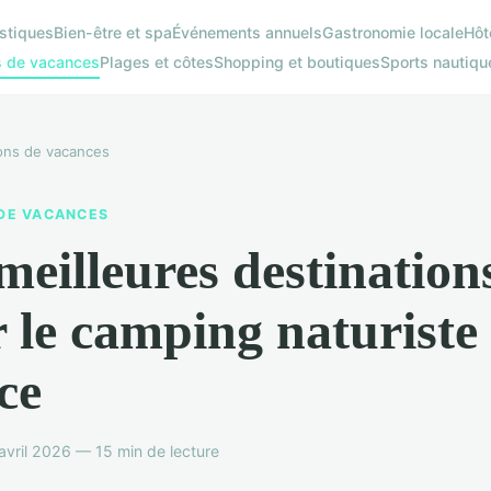
istiques
Bien-être et spa
Événements annuels
Gastronomie locale
Hôt
s de vacances
Plages et côtes
Shopping et boutiques
Sports nautiqu
ons de vacances
DE VACANCES
meilleures destination
 le camping naturiste
ce
avril 2026 — 15 min de lecture