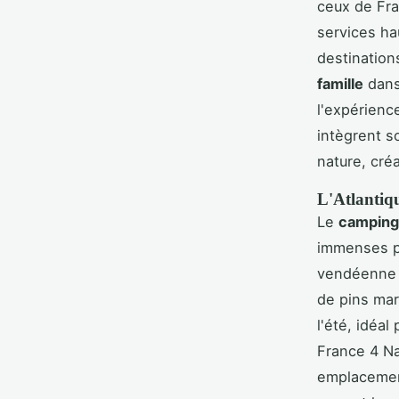
ceux de Fra
services ha
destination
famille
dans
l'expérienc
intègrent s
nature, cré
L'Atlantiqu
Le
camping 
immenses pl
vendéenne 
de pins mar
l'été, idéal
France 4 Na
emplacement