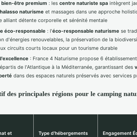
s bien-être premium
: les
centre naturiste spa
intègrent ja
thalasso naturisme
et massages dans une approche holisti
 alliant détente corporelle et sérénité mentale
e éco-responsable
: l'
éco-responsable naturisme
se trad
tion d'énergies renouvelables, la préservation de la biodiversi
aux circuits courts locaux pour un tourisme durable
'excellence
: France 4 Naturisme propose 6 établissement
partis de l'Atlantique à la Méditerranée, garantissant des
iberté
dans des espaces naturels préservés avec services 
f des principales régions pour le camping natu
mat et
Type d'hébergements
Engagement É