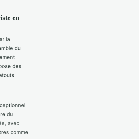
iste en
ar la
semble du
rgement
pose des
atouts
xceptionnel
ère du
ée, avec
ntres comme