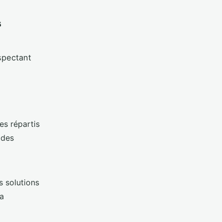
s
spectant
es répartis
 des
 solutions
la