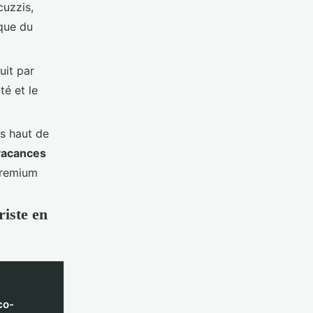
cuzzis,
que du
uit par
té et le
s haut de
vacances
premium
riste en
co-