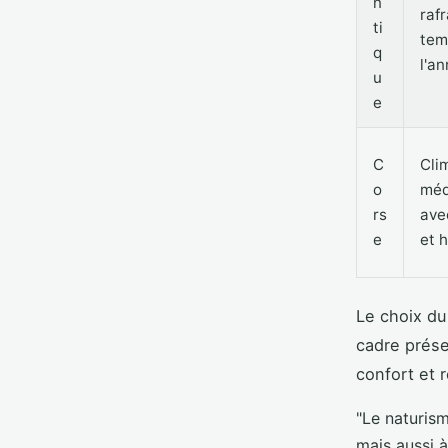
n
rafr
ti
tem
q
l'a
u
e
C
Cli
o
méd
rs
ave
e
et 
Le choix du
cadre prése
confort et 
"Le naturis
mais aussi à