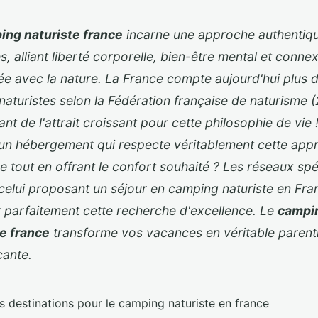
ing naturiste france
incarne une approche authentiq
, alliant liberté corporelle, bien-être mental et conne
iée avec la nature. La France compte aujourd'hui plus 
naturistes selon la Fédération française de naturisme 
nt de l'attrait croissant pour cette philosophie de vi
 un hébergement qui respecte véritablement cette app
ue tout en offrant le confort souhaité ? Les réseaux spé
elui proposant un
séjour en camping naturiste en Fra
nt parfaitement cette recherche d'excellence. Le
campi
te france
transforme
vos vacances en véritable paren
çante.