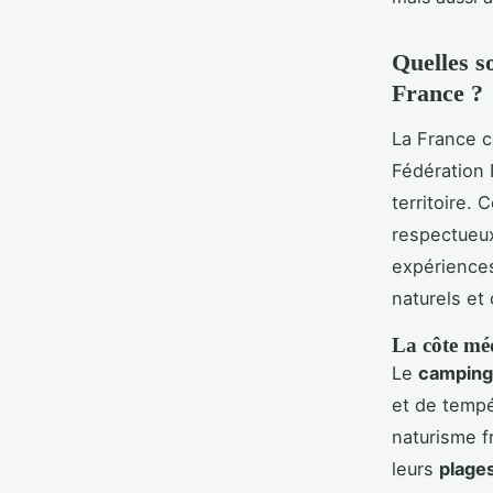
Quelles s
France ?
La France c
Fédération 
territoire.
respectueux
expériences
naturels et 
La côte mé
Le
camping 
et de tempé
naturisme f
leurs
plage