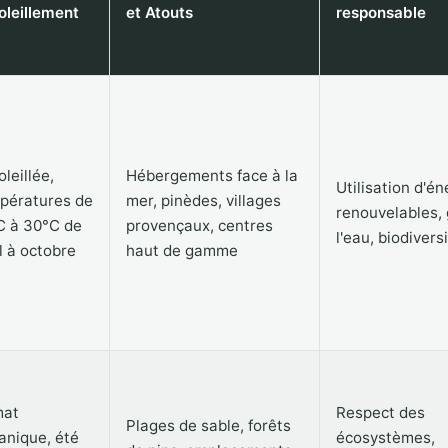
oleillement
et Atouts
responsable
leillée,
Hébergements face à la
Utilisation d'én
pératures de
mer, pinèdes, villages
renouvelables, 
C à 30°C de
provençaux, centres
l'eau, biodivers
l à octobre
haut de gamme
mat
Respect des
Plages de sable, forêts
anique, été
écosystèmes,