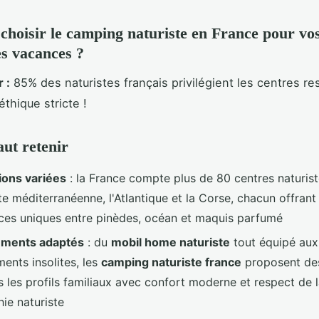
choisir le camping naturiste en France pour vo
s vacances ?
 :
85% des naturistes français privilégient les centres re
thique stricte !
aut retenir
ions variées
: la France compte plus de 80 centres naturist
te méditerranéenne, l'Atlantique et la Corse, chacun offrant
ces uniques entre pinèdes, océan et maquis parfumé
ments adaptés
: du
mobil home naturiste
tout équipé aux
ents insolites, les
camping naturiste france
proposent des
s les profils familiaux avec confort moderne et respect de 
ie naturiste