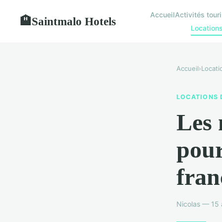
Accueil
Activités tour
Saintmalo Hotels
🏨
Location
Accueil
›
Locati
LOCATIONS 
Les 
pour
fran
Nicolas — 15 