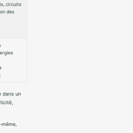
s, circuits
ion des
a
nergies
à
t
re dans un
icité,
i-même,