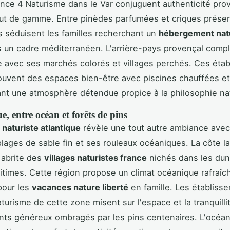
nce 4 Naturisme dans le Var conjuguent authenticité pro
ut de gamme. Entre pinèdes parfumées et criques prése
s séduisent les familles recherchant un
hébergement nat
 un cadre méditerranéen. L'arrière-pays provençal comp
e avec ses marchés colorés et villages perchés. Ces éta
ouvent des espaces bien-être avec piscines chauffées et
ant une atmosphère détendue propice à la philosophie nat
e, entre océan et forêts de pins
naturiste atlantique
révèle une tout autre ambiance avec
ages de sable fin et ses rouleaux océaniques. La côte l
abrite des
villages naturistes france
nichés dans les dun
itimes. Cette région propose un climat océanique rafraîc
 pour les
vacances nature liberté
en famille. Les établiss
turisme de cette zone misent sur l'espace et la tranquilli
s généreux ombragés par les pins centenaires. L'océan