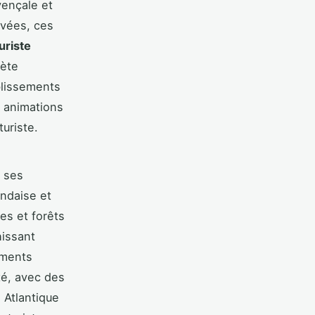
vençale et
rvées, ces
uriste
lète
blissements
 animations
uriste.
 ses
andaise et
es et forêts
hissant
ements
té, avec des
 Atlantique