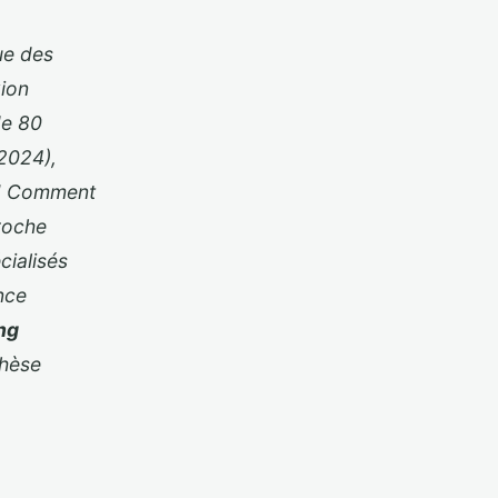
ue des
xion
de 80
(2024),
e ! Comment
roche
cialisés
nce
ng
thèse