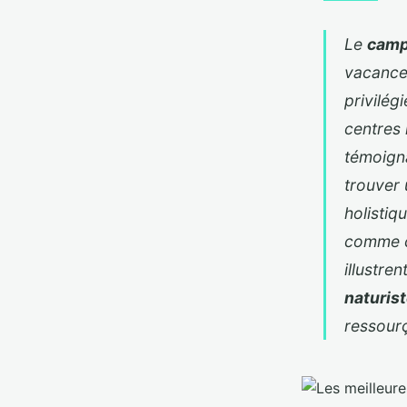
Le
camp
vacances
privilég
centres 
témoigna
trouver
holistiq
comme c
illustre
naturis
ressour