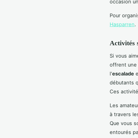
occasion un
Pour organi
Hasparren
.
Activités
Si vous aim
offrent une
l'
escalade
e
débutants q
Ces activité
Les amateu
à travers l
Que vous so
entourés pa