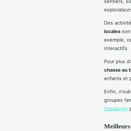
sentiers, s
explorateur
Des activit
locales
sont
exemple, ce
interactifs.
Pour plus d
chasse au t
enfants et p
Enfin, n’ou
groupes fam
Hasparren
p
Meilleurs