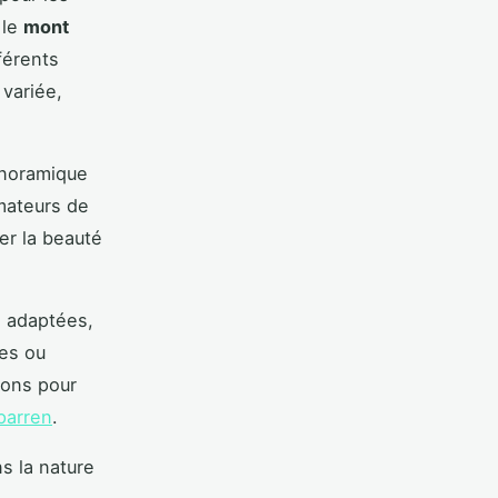
 le
mont
férents
variée,
anoramique
amateurs de
er la beauté
s adaptées,
res ou
ions pour
parren
.
s la nature