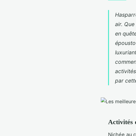
Hasparre
air. Qu
en quête
époustou
luxuria
comment 
activité
par cett
Activités
Nichée au 