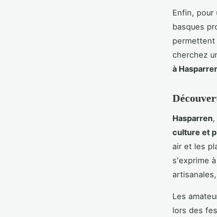
Enfin, pour
basques pro
permettent d
cherchez un
à Hasparre
Découvert
Hasparren
,
culture et p
air et les p
s'exprime à
artisanales
Les amateur
lors des fe