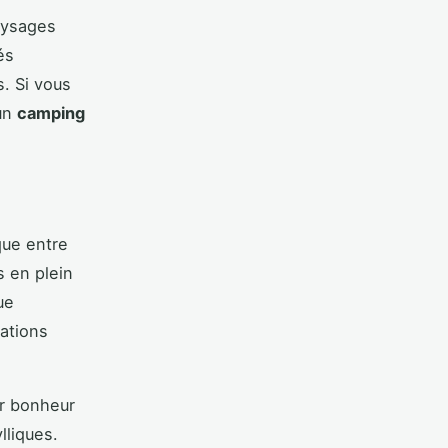
aysages
és
s. Si vous
 un
camping
que entre
s en plein
ue
ations
ur bonheur
lliques.