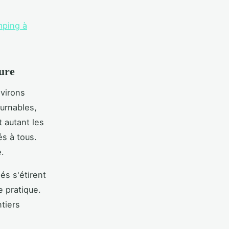
ping à
ture
nvirons
ournables,
t autant les
s à tous.
e.
és s'étirent
e pratique.
tiers