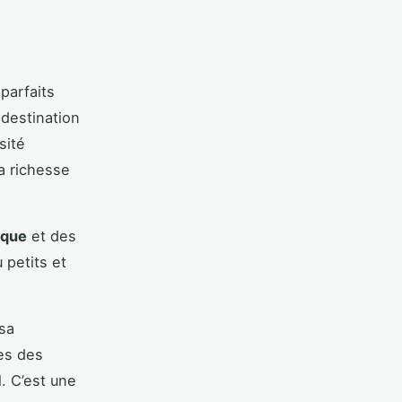
parfaits
 destination
sité
a richesse
ique
et des
 petits et
sa
es des
. C’est une