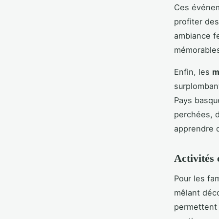
Ces événeme
profiter de
ambiance fe
mémorables
Enfin, les
m
surplombant
Pays basque
perchées, d
apprendre d
Activités 
Pour les fa
mêlant déc
permettent 