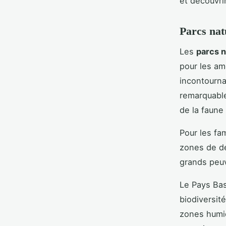
et découvri
Parcs nat
Les
parcs n
pour les am
incontourna
remarquable
de la faune 
Pour les f
zones de dé
grands peuv
Le Pays Bas
biodiversit
zones humid