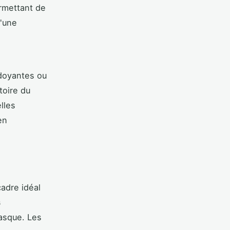
rmettant de
d'une
rdoyantes ou
toire du
lles
en
cadre idéal
s
asque. Les