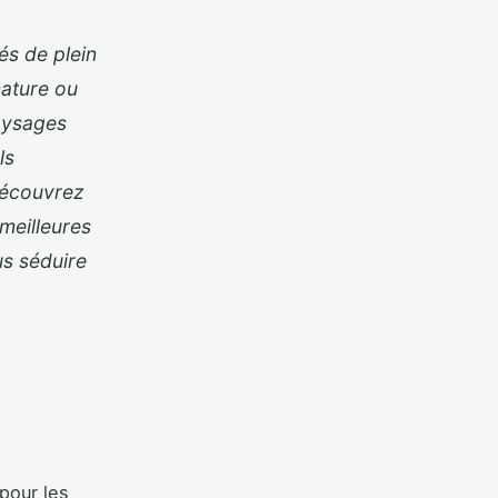
és de plein
nature ou
paysages
ls
Découvrez
meilleures
us séduire
 pour les