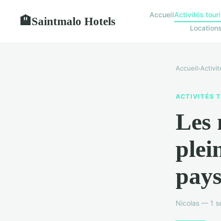
Accueil
Activités tour
Saintmalo Hotels
🏨
Location
Accueil
›
Activi
ACTIVITÉS 
Les 
plei
pays
Nicolas — 1 