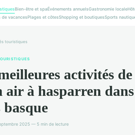
istiques
Bien-être et spa
Événements annuels
Gastronomie locale
Hôt
s de vacances
Plages et côtes
Shopping et boutiques
Sports nautiqu
tés touristiques
TOURISTIQUES
meilleures activités de
n air à hasparren dans
 basque
septembre 2025 — 5 min de lecture