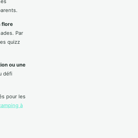
nes
parents.
 flore
nades. Par
des quizz
tion ou une
u défi
és pour les
camping à